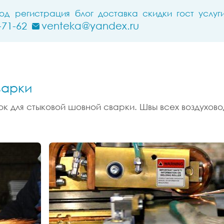
ход
регистрация
блог
доставка
скидки
гост
услуг
-71-62
venteka@yandex.ru
варки
к для стыковой шовной сварки. Швы всех воздухово