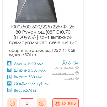
1000x500-500/225x225/Ф125-
80 Рулон оц.(08ПС)0.70
[ш20у95/-] зонт вытяжной
прямоугольного сечения тип
1
Габаритные размеры: 125 X 65 X 58
см, вес 6576 гр.
6134
Длина 1050 мм.
20+ в наличии
Ширина 550 мм.
розничная цена
Высота 580 мм.
скидки
Объём 0.34 куб.м.
Вес: 6.576 кг.
КУПИТЬ