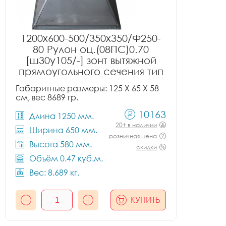
1200x600-500/350x350/Ф250-
80 Рулон оц.(08ПС)0.70
[ш30у105/-] зонт вытяжной
прямоугольного сечения тип
1
Габаритные размеры: 125 X 65 X 58
см, вес 8689 гр.
10163
Длина 1250 мм.
20+ в наличии
Ширина 650 мм.
розничная цена
Высота 580 мм.
скидки
Объём 0.47 куб.м.
Вес: 8.689 кг.
КУПИТЬ