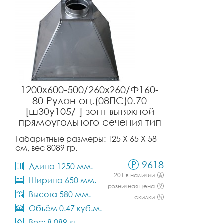
1200x600-500/260x260/Ф160-
80 Рулон оц.(08ПС)0.70
[ш30у105/-] зонт вытяжной
прямоугольного сечения тип
1
Габаритные размеры: 125 X 65 X 58
см, вес 8089 гр.
9618
Длина 1250 мм.
20+ в наличии
Ширина 650 мм.
розничная цена
Высота 580 мм.
скидки
Объём 0.47 куб.м.
Вес: 8.089 кг.