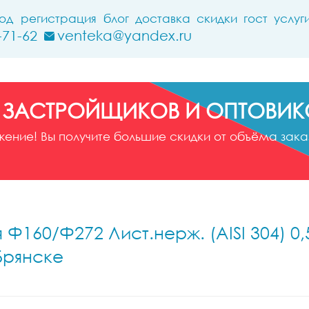
ход
регистрация
блог
доставка
скидки
гост
услуг
-71-62
venteka@yandex.ru
 ЗАСТРОЙЩИКОВ И ОПТОВИК
ние! Вы получите большие скидки от объёма заказ
Ф160/Ф272 Лист.нерж. (AISI 304) 0,
Брянске