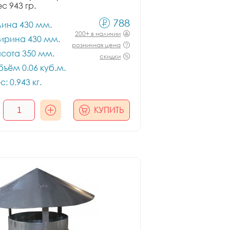
ес 943 гр.
788
лина 430 мм.
200+ в наличии
ирина 430 мм.
розничная цена
сота 350 мм.
скидки
ъём 0.06 куб.м.
с: 0.943 кг.
КУПИТЬ