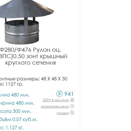
Ф280/Ф476 Рулон оц.
08ПС)0.50 зонт крышный
круглого сечения
итные размеры: 48 X 48 X 30
ес 1127 гр.
941
лина 480 мм.
200+ в наличии
ирина 480 мм.
розничная цена
сота 300 мм.
скидки
ъём 0.07 куб.м.
с: 1.127 кг.