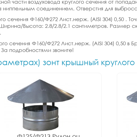
ной части воздуховода круглого сечения от попад
 ниппельным соединением. Отверстия для выброса 
 сечения Ф160/Ф272 Лист.нерж. (AISI 304) 0,50 . То
а/Ширина/Высота: 2.8/2.8/2.1 сантиметров. Размер с
.
о сечения Ф160/Ф272 Лист.нерж. (AISI 304) 0,50 в Б
 За подробностями звоните!
араметрах) зонт крышный круглого
Ф125/Ф213 Рулон оц.