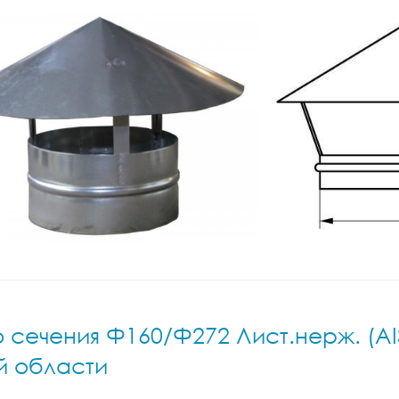
сечения Ф160/Ф272 Лист.нерж. (AIS
й области