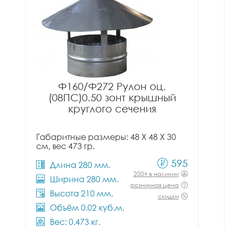
Ф160/Ф272 Рулон оц.
(08ПС)0.50 зонт крышный
круглого сечения
Габаритные размеры: 48 X 48 X 30
см, вес 473 гр.
595
Длина 280 мм.
200+ в наличии
Ширина 280 мм.
розничная цена
Высота 210 мм.
скидки
Объём 0.02 куб.м.
Вес: 0.473 кг.