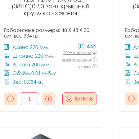
(08ПС)0.50 зонт крышный
(
круглого сечения
Габаритные размеры: 48 X 48 X 30
Габар
см, вес 334 гр.
см, в
446
Длина 220 мм.
Д
200+ в наличии
Ширина 220 мм.
Ш
розничная цена
Высота 200 мм.
Вы
скидки
Объём 0.01 куб.м.
Об
Вес: 0.334 кг.
Ве
КУПИТЬ