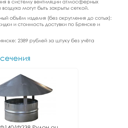
ания в систему вентиляции атмосферных
воздуха могут быть закрыты сеткой.
чный объём изделия (без округления до сотых):
кидки и стоимость достувки по Брянске и
рянске: 2389 рублей за штуку без учёта
 сечения
Ф140/Ф238 Рулон оц.