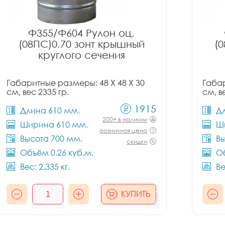
Ф355/Ф604 Рулон оц.
(08ПС)0.70 зонт крышный
(
круглого сечения
Габаритные размеры: 48 X 48 X 30
Габар
см, вес 2335 гр.
см, в
1915
Длина 610 мм.
Д
200+ в наличии
Ширина 610 мм.
Ш
розничная цена
Высота 700 мм.
Вы
скидки
Объём 0.26 куб.м.
Об
Вес: 2.335 кг.
Ве
КУПИТЬ