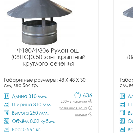
Ф180/Ф306 Рулон оц.
(08ПС)0.50 зонт крышный
(
круглого сечения
Габаритные размеры: 48 X 48 X 30
Габар
см, вес 564 гр.
см, в
636
Длина 310 мм.
Д
200+ в наличии
Ширина 310 мм.
Ш
розничная цена
Высота 250 мм.
Вы
скидки
Объём 0.02 куб.м.
Об
Вес: 0.564 кг.
Ве