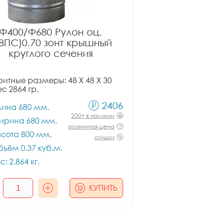
Ф400/Ф680 Рулон оц.
08ПС)0.70 зонт крышный
круглого сечения
итные размеры: 48 X 48 X 30
ес 2864 гр.
2406
лина 680 мм.
200+ в наличии
ирина 680 мм.
розничная цена
сота 800 мм.
скидки
ъём 0.37 куб.м.
с: 2.864 кг.
КУПИТЬ