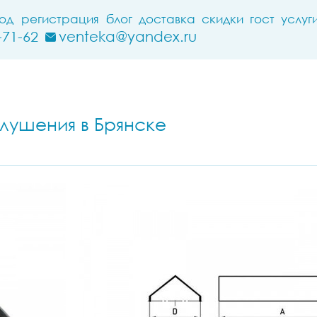
ход
регистрация
блог
доставка
скидки
гост
услуг
-71-62
venteka@yandex.ru
лушения в Брянске