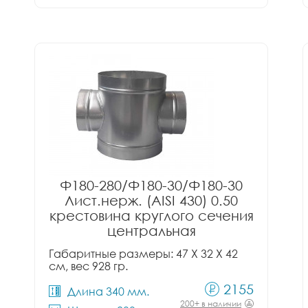
Ф180-280/Ф180-30/Ф180-30
Лист.нерж. (AISI 430) 0.50
крестовина круглого сечения
центральная
Габаритные размеры: 47 X 32 X 42
см, вес 928 гр.
2155
Длина 340 мм.
200+ в наличии