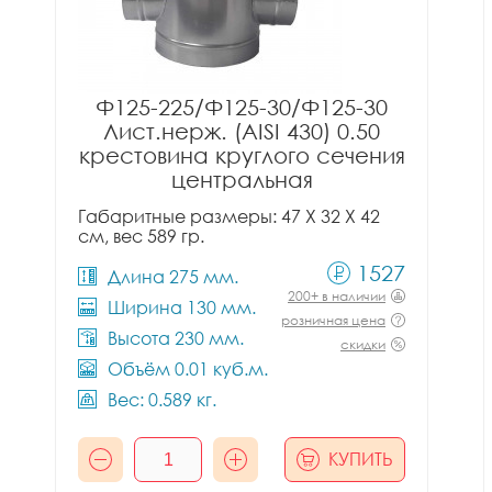
Ф125-225/Ф125-30/Ф125-30
Лист.нерж. (AISI 430) 0.50
крестовина круглого сечения
центральная
Габаритные размеры: 47 X 32 X 42
см, вес 589 гр.
1527
Длина 275 мм.
200+ в наличии
Ширина 130 мм.
розничная цена
Высота 230 мм.
скидки
Объём 0.01 куб.м.
Вес: 0.589 кг.
КУПИТЬ