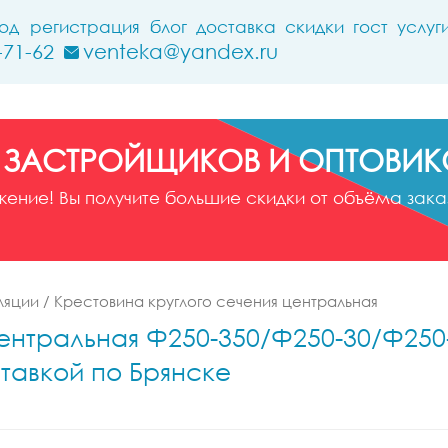
ход
регистрация
блог
доставка
скидки
гост
услуг
-71-62
venteka@yandex.ru
 ЗАСТРОЙЩИКОВ И ОПТОВИК
ние! Вы получите большие скидки от объёма заказ
ляции
/
Крестовина круглого сечения центральная
ентральная Ф250-350/Ф250-30/Ф250-
тавкой по Брянске