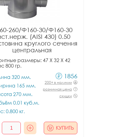
60-260/Ф160-30/Ф160-30
ст.нерж. (AISI 430) 0.50
товина круглого сечения
центральная
итные размеры: 47 X 32 X 42
ес 800 гр.
1856
лина 320 мм.
200+ в наличии
ирина 165 мм.
розничная цена
сота 270 мм.
скидки
ъём 0.01 куб.м.
с: 0.800 кг.
КУПИТЬ