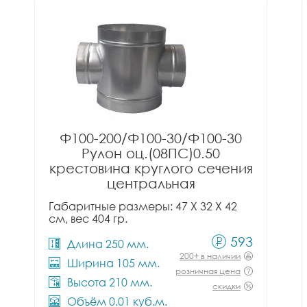
Ф100-200/Ф100-30/Ф100-30
Рулон оц.(08ПС)0.50
крестовина круглого сечения
центральная
Габаритные размеры: 47 X 32 X 42
см, вес 404 гр.
593
Длина 250 мм.
200+ в наличии
Ширина 105 мм.
розничная цена
Высота 210 мм.
скидки
Объём 0.01 куб.м.