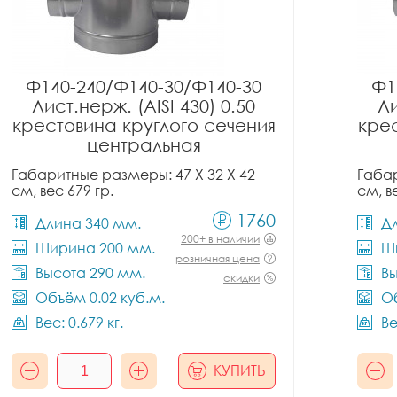
Ф140-240/Ф140-30/Ф140-30
Ф1
Лист.нерж. (AISI 430) 0.50
Ли
крестовина круглого сечения
крес
центральная
Габаритные размеры: 47 X 32 X 42
Габар
см, вес 679 гр.
см, в
1760
Длина 340 мм.
Д
200+ в наличии
Ширина 200 мм.
Ш
розничная цена
Высота 290 мм.
Вы
скидки
Объём 0.02 куб.м.
Об
Вес: 0.679 кг.
Ве
КУПИТЬ