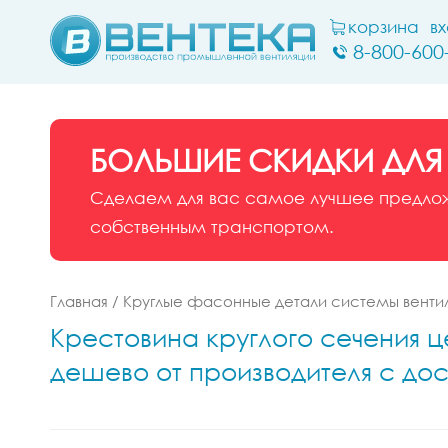
корзина
в
8-800-600
БОЛЬШИЕ СКИДКИ ДЛЯ
Сделаем для вас самое лучшее предложе
собственным транспортом.
Главная
/
Круглые фасонные детали системы венти
Крестовина круглого сечения ц
дешево от производителя с дос