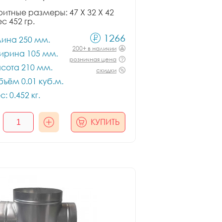
итные размеры: 47 X 32 X 42
ес 452 гр.
1266
лина 250 мм.
200+ в наличии
ирина 105 мм.
розничная цена
сота 210 мм.
скидки
ъём 0.01 куб.м.
с: 0.452 кг.
КУПИТЬ