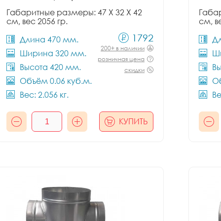
Габаритные размеры: 47 X 32 X 42
Габар
см, вес 2056 гр.
см, в
1792
Длина 470 мм.
Д
200+ в наличии
Ширина 320 мм.
Ш
розничная цена
Высота 420 мм.
Вы
скидки
Объём 0.06 куб.м.
Об
Вес: 2.056 кг.
Ве
КУПИТЬ