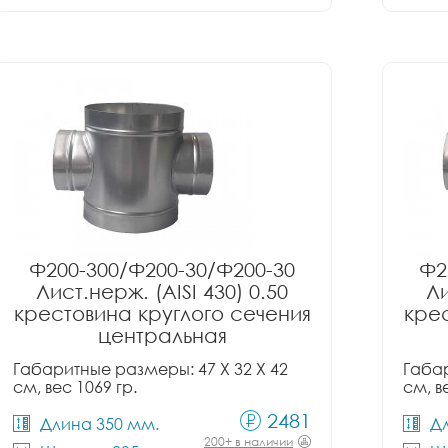
Ф200-300/Ф200-30/Ф200-30
Ф2
Лист.нерж. (AISI 430) 0.50
Ли
крестовина круглого сечения
крес
центральная
Габаритные размеры: 47 X 32 X 42
Габар
см, вес 1069 гр.
см, в
2481
Длина 350 мм.
Д
200+ в наличии