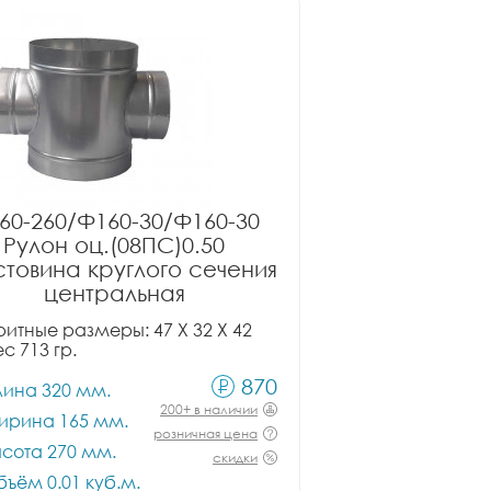
60-260/Ф160-30/Ф160-30
Рулон оц.(08ПС)0.50
товина круглого сечения
центральная
итные размеры: 47 X 32 X 42
ес 713 гр.
870
лина 320 мм.
200+ в наличии
ирина 165 мм.
розничная цена
сота 270 мм.
скидки
ъём 0.01 куб.м.