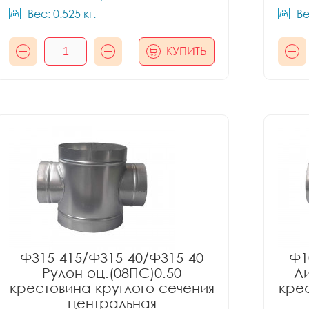
Вес: 0.525 кг.
Ве
КУПИТЬ
Ф315-415/Ф315-40/Ф315-40
Ф1
Рулон оц.(08ПС)0.50
Ли
крестовина круглого сечения
крес
центральная