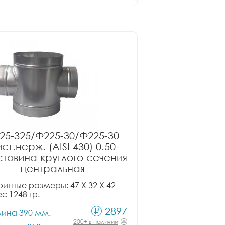
25-325/Ф225-30/Ф225-30
ст.нерж. (AISI 430) 0.50
товина круглого сечения
центральная
итные размеры: 47 X 32 X 42
ес 1248 гр.
2897
лина 390 мм.
200+ в наличии