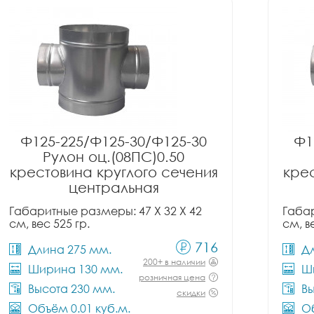
Ф125-225/Ф125-30/Ф125-30
Ф1
Рулон оц.(08ПС)0.50
крестовина круглого сечения
крес
центральная
Габаритные размеры: 47 X 32 X 42
Габар
см, вес 525 гр.
см, в
716
Длина 275 мм.
Д
200+ в наличии
Ширина 130 мм.
Ш
розничная цена
Высота 230 мм.
Вы
скидки
Объём 0.01 куб.м.
Об