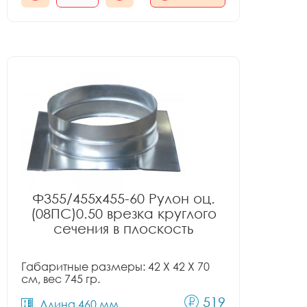
Ф355/455x455-60 Рулон оц.
(08ПС)0.50 врезка круглого
сечения в плоскость
Габаритные размеры: 42 X 42 X 70
см, вес 745 гр.
519
Длина 460 мм.