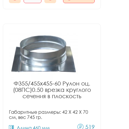
Ф355/455x455-60 Рулон оц.
(08ПС)0.50 врезка круглого
сечения в плоскость
Габаритные размеры: 42 X 42 X 70
см, вес 745 гр.
519
Длина 460 мм.