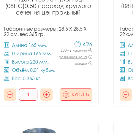
(08ПС)0.50 переход круглого
(08
сечения центральный
Габаритные размеры: 28.5 X 28.5 X
Габар
22 см, вес 365 гр.
22 см
426
Длина 165 мм.
Д
200+ в наличии
Ширина 165 мм.
Ш
розничная цена
Высота 220 мм.
Вы
скидки
Объём 0.01 куб.м.
Об
Вес: 0.365 кг.
Ве
КУПИТЬ