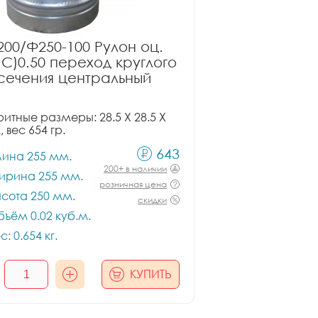
00/Ф250-100 Рулон оц.
ПС)0.50 переход круглого
сечения центральный
итные размеры: 28.5 X 28.5 X
, вес 654 гр.
643
лина 255 мм.
200+ в наличии
ирина 255 мм.
розничная цена
сота 250 мм.
скидки
ъём 0.02 куб.м.
с: 0.654 кг.
КУПИТЬ