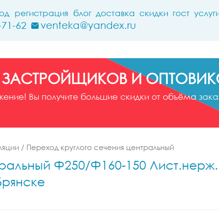
ход
регистрация
блог
доставка
скидки
гост
услуг
-71-62
venteka@yandex.ru
 ЗАСТРОЙЩИКОВ И ОПТОВИК
ние! Вы получите большие скидки от объёма заказ
ляции
/
Переход круглого сечения центральный
альный Ф250/Ф160-150 Лист.нерж. (A
Брянске