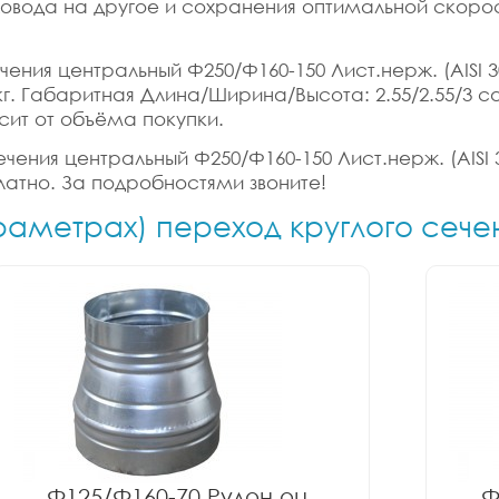
ховода на другое и сохранения оптимальной скорос
ения центральный Ф250/Ф160-150 Лист.нерж. (AISI 30
07 кг. Габаритная Длина/Ширина/Высота: 2.55/2.55/3
сит от объёма покупки.
чения центральный Ф250/Ф160-150 Лист.нерж. (AISI 30
латно. За подробностями звоните!
араметрах) переход круглого сече
Ф125/Ф160-70 Рулон оц.
Ф