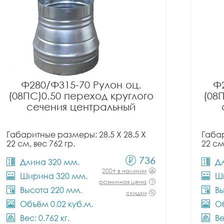
Ф280/Ф315-70 Рулон оц.
Ф2
(08ПС)0.50 переход круглого
(08
сечения центральный
Габаритные размеры: 28.5 X 28.5 X
Габар
22 см, вес 762 гр.
22 см
736
Длина 320 мм.
Д
200+ в наличии
Ширина 320 мм.
Ш
розничная цена
Высота 220 мм.
Вы
скидки
Объём 0.02 куб.м.
Об
Вес: 0.762 кг.
Ве