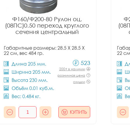
Ф160/Ф200-80 Рулон оц.
Ф2
(08ПС)0.50 переход круглого
(08
сечения центральный
Габаритные размеры: 28.5 X 28.5 X
Габар
22 см, вес 484 гр.
22 см
523
Длина 205 мм.
Д
200+ в наличии
Ширина 205 мм.
Ш
розничная цена
Высота 230 мм.
Вы
скидки
Объём 0.01 куб.м.
Об
Вес: 0.484 кг.
Ве
КУПИТЬ