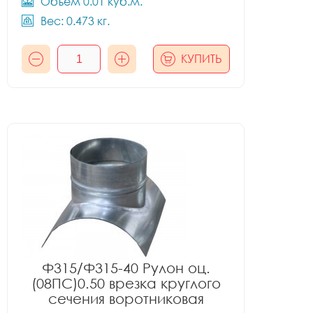
Объём 0.01 куб.м.
Вес: 0.473 кг.
КУПИТЬ
Ф315/Ф315-40 Рулон оц.
(08ПС)0.50 врезка круглого
сечения воротниковая