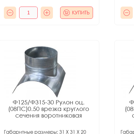
КУПИТЬ
Ф125/Ф315-30 Рулон оц.
Ф
(08ПС)0.50 врезка круглого
(08
сечения воротниковая
Габаритные размеры: 31 X 31 X 20
Габар