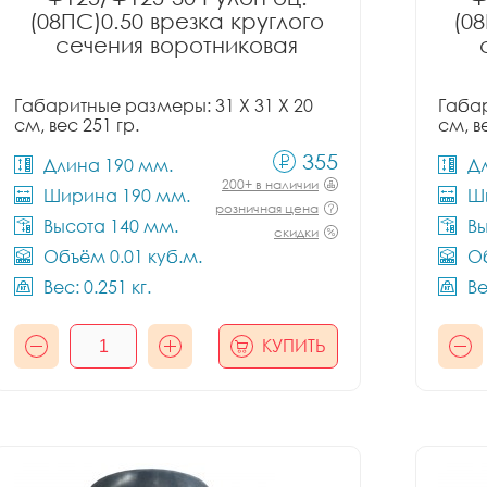
(08ПС)0.50 врезка круглого
(08
сечения воротниковая
Габаритные размеры: 31 X 31 X 20
Габар
см, вес 251 гр.
см, в
355
Длина 190 мм.
Д
200+ в наличии
Ширина 190 мм.
Ш
розничная цена
Высота 140 мм.
Вы
скидки
Объём 0.01 куб.м.
Об
Вес: 0.251 кг.
Ве
КУПИТЬ