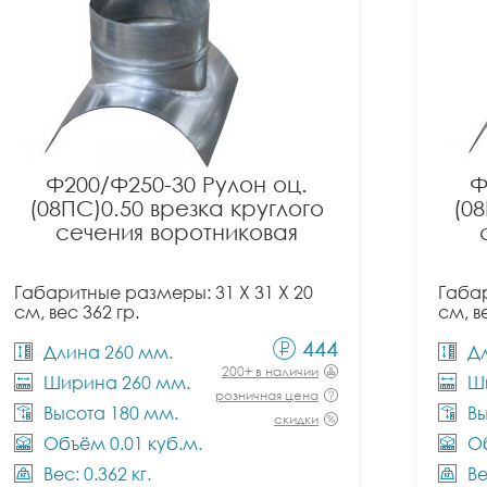
Ф200/Ф250-30 Рулон оц.
Ф
(08ПС)0.50 врезка круглого
(08
сечения воротниковая
Габаритные размеры: 31 X 31 X 20
Габар
см, вес 362 гр.
см, в
444
Длина 260 мм.
Д
200+ в наличии
Ширина 260 мм.
Ш
розничная цена
Высота 180 мм.
Вы
скидки
Объём 0.01 куб.м.
Об
Вес: 0.362 кг.
Ве