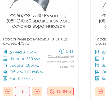
Ф250/Ф315-30 Рулон оц.
Ф
(08ПС)0.50 врезка круглого
(08
сечения воротниковая
Габаритные размеры: 31 X 31 X 20
Габар
см, вес 473 гр.
см, в
581
Длина 310 мм.
Д
200+ в наличии
Ширина 310 мм.
Ш
розничная цена
Высота 150 мм.
Вы
скидки
Объём 0.01 куб.м.
Об
Вес: 0.473 кг.
Ве
КУПИТЬ