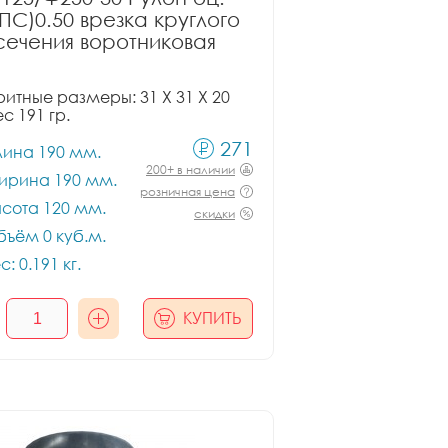
ПС)0.50 врезка круглого
сечения воротниковая
итные размеры: 31 X 31 X 20
ес 191 гр.
271
лина 190 мм.
200+ в наличии
ирина 190 мм.
розничная цена
сота 120 мм.
скидки
ъём 0 куб.м.
с: 0.191 кг.
КУПИТЬ