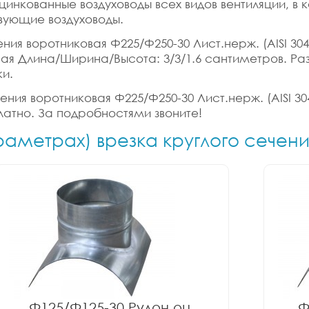
цинкованные воздуховоды всех видов вентиляции, в
вующие воздуховоды.
ния воротниковая Ф225/Ф250-30 Лист.нерж. (AISI 304)
ритная Длина/Ширина/Высота: 3/3/1.6 сантиметров. 
ки.
ния воротниковая Ф225/Ф250-30 Лист.нерж. (AISI 304
латно. За подробностями звоните!
раметрах) врезка круглого сечен
Ф125/Ф125-30 Рулон оц.
Ф