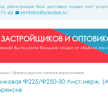
ход
регистрация
блог
доставка
скидки
гост
услуг
-71-62
venteka@yandex.ru
 ЗАСТРОЙЩИКОВ И ОПТОВИК
ние! Вы получите большие скидки от объёма заказ
ляции
/
Врезка круглого сечения воротниковая
иковая Ф225/Ф250-30 Лист.нерж. (AI
Брянске