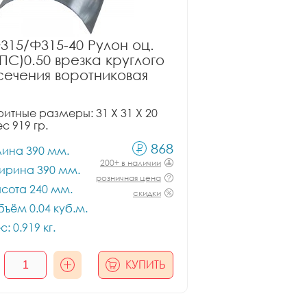
315/Ф315-40 Рулон оц.
ПС)0.50 врезка круглого
сечения воротниковая
итные размеры: 31 X 31 X 20
ес 919 гр.
868
лина 390 мм.
200+ в наличии
ирина 390 мм.
розничная цена
сота 240 мм.
скидки
ъём 0.04 куб.м.
с: 0.919 кг.
КУПИТЬ