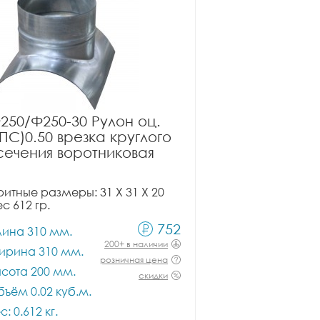
250/Ф250-30 Рулон оц.
ПС)0.50 врезка круглого
сечения воротниковая
итные размеры: 31 X 31 X 20
ес 612 гр.
752
лина 310 мм.
200+ в наличии
ирина 310 мм.
розничная цена
сота 200 мм.
скидки
ъём 0.02 куб.м.
с: 0.612 кг.