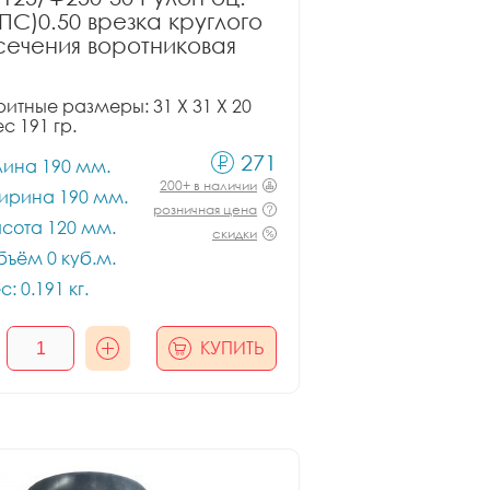
ПС)0.50 врезка круглого
сечения воротниковая
итные размеры: 31 X 31 X 20
ес 191 гр.
271
лина 190 мм.
200+ в наличии
ирина 190 мм.
розничная цена
сота 120 мм.
скидки
ъём 0 куб.м.
с: 0.191 кг.
КУПИТЬ