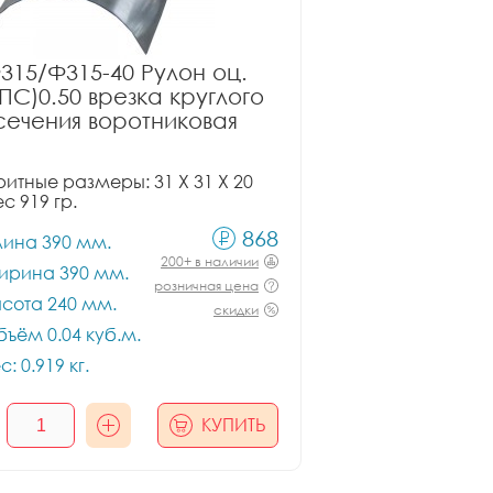
315/Ф315-40 Рулон оц.
ПС)0.50 врезка круглого
сечения воротниковая
итные размеры: 31 X 31 X 20
ес 919 гр.
868
лина 390 мм.
200+ в наличии
ирина 390 мм.
розничная цена
сота 240 мм.
скидки
ъём 0.04 куб.м.
с: 0.919 кг.
КУПИТЬ