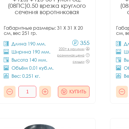
(08ПС)0.50 врезка круглого
(08
сечения воротниковая
Габаритные размеры: 31 X 31 X 20
Габар
см, вес 251 гр.
см, в
355
Длина 190 мм.
Д
200+ в наличии
Ширина 190 мм.
Ш
розничная цена
Высота 140 мм.
Вы
скидки
Объём 0.01 куб.м.
Об
Вес: 0.251 кг.
Ве
КУПИТЬ