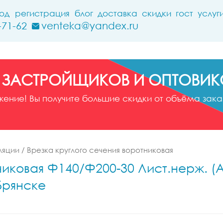
ход
регистрация
блог
доставка
скидки
гост
услуг
-71-62
venteka@yandex.ru
 ЗАСТРОЙЩИКОВ И ОПТОВИК
ние! Вы получите большие скидки от объёма заказ
ляции
/
Врезка круглого сечения воротниковая
иковая Ф140/Ф200-30 Лист.нерж. (AI
Брянске