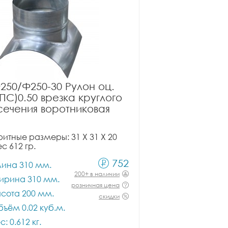
250/Ф250-30 Рулон оц.
ПС)0.50 врезка круглого
сечения воротниковая
итные размеры: 31 X 31 X 20
ес 612 гр.
752
лина 310 мм.
200+ в наличии
ирина 310 мм.
розничная цена
сота 200 мм.
скидки
ъём 0.02 куб.м.
с: 0.612 кг.