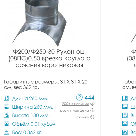
Ф200/Ф250-30 Рулон оц.
Ф
(08ПС)0.50 врезка круглого
(08
сечения воротниковая
Габаритные размеры: 31 X 31 X 20
Габар
см, вес 362 гр.
см, в
444
Длина 260 мм.
Д
200+ в наличии
Ширина 260 мм.
Ш
розничная цена
Высота 180 мм.
Вы
скидки
Объём 0.01 куб.м.
Об
Вес: 0.362 кг.
Ве