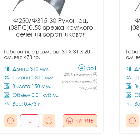
Ф250/Ф315-30 Рулон оц.
Ф
(08ПС)0.50 врезка круглого
(08
сечения воротниковая
Габаритные размеры: 31 X 31 X 20
Габар
см, вес 473 гр.
см, в
581
Длина 310 мм.
Д
200+ в наличии
Ширина 310 мм.
Ш
розничная цена
Высота 150 мм.
Вы
скидки
Объём 0.01 куб.м.
Об
Вес: 0.473 кг.
Ве
КУПИТЬ