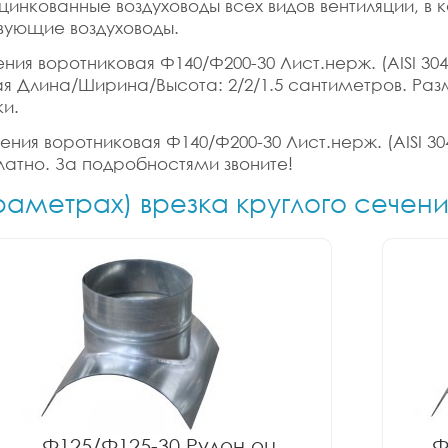
цинкованные воздуховоды всех видов вентиляции, в
вующие воздуховоды.
ния воротниковая Ф140/Ф200-30 Лист.нерж. (AISI 304)
итная Длина/Ширина/Высота: 2/2/1.5 сантиметров. Р
ки.
ния воротниковая Ф140/Ф200-30 Лист.нерж. (AISI 304
латно. За подробностями звоните!
раметрах) врезка круглого сечен
Ф125/Ф125-30 Рулон оц.
Ф