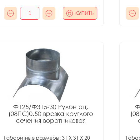
КУПИТЬ
Ф125/Ф315-30 Рулон оц.
Ф
(08ПС)0.50 врезка круглого
(08
сечения воротниковая
Габаритные размеры: 31 X 31 X 20
Габар