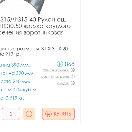
315/Ф315-40 Рулон оц.
ПС)0.50 врезка круглого
сечения воротниковая
итные размеры: 31 X 31 X 20
ес 919 гр.
868
лина 390 мм.
200+ в наличии
ирина 390 мм.
розничная цена
сота 240 мм.
скидки
ъём 0.04 куб.м.
с: 0.919 кг.
КУПИТЬ