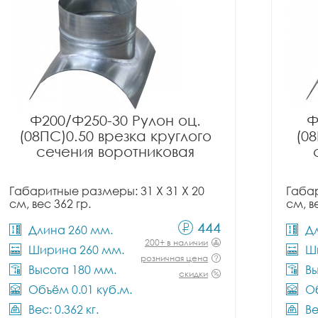
Ф200/Ф250-30 Рулон оц.
Ф
(08ПС)0.50 врезка круглого
(08
сечения воротниковая
Габаритные размеры: 31 X 31 X 20
Габар
см, вес 362 гр.
см, в
444
Длина 260 мм.
Д
200+ в наличии
Ширина 260 мм.
Ш
розничная цена
Высота 180 мм.
Вы
скидки
Объём 0.01 куб.м.
Об
Вес: 0.362 кг.
Ве