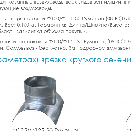
цинкованные воздуховоды всех видов вентиляции, в
вующие воздуховоды.
ения воротниковая Ф100/Ф140-30 Рулон оц.(08ПС)0.5
б.м. Вес: 0.160 кг. Габаритная Длина/Ширина/Высота:
бласти зависит от объёма покупки.
ения воротниковая Ф100/Ф140-30 Рулон оц.(08ПС)0.5
ки. Самовывоз - бесплатно. За подробностями звони
раметрах) врезка круглого сечен
Ф125/Ф125-30 Рулон оц.
Ф