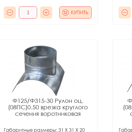
КУПИТЬ
Ф125/Ф315-30 Рулон оц.
Ф
(08ПС)0.50 врезка круглого
(08
сечения воротниковая
Габаритные размеры: 31 X 31 X 20
Габар