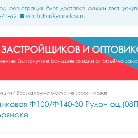
ход
регистрация
блог
доставка
скидки
гост
услуг
-71-62
venteka@yandex.ru
 ЗАСТРОЙЩИКОВ И ОПТОВИК
ние! Вы получите большие скидки от объёма заказ
ляции
/
Врезка круглого сечения воротниковая
никовая Ф100/Ф140-30 Рулон оц.(08П
Брянске