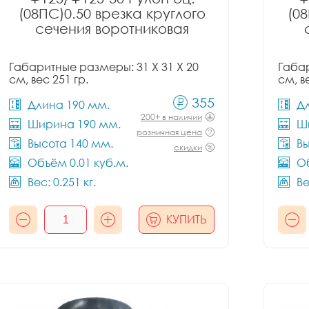
(08ПС)0.50 врезка круглого
(08
сечения воротниковая
Габаритные размеры: 31 X 31 X 20
Габар
см, вес 251 гр.
см, в
355
Длина 190 мм.
Д
200+ в наличии
Ширина 190 мм.
Ш
розничная цена
Высота 140 мм.
Вы
скидки
Объём 0.01 куб.м.
Об
Вес: 0.251 кг.
Ве
КУПИТЬ