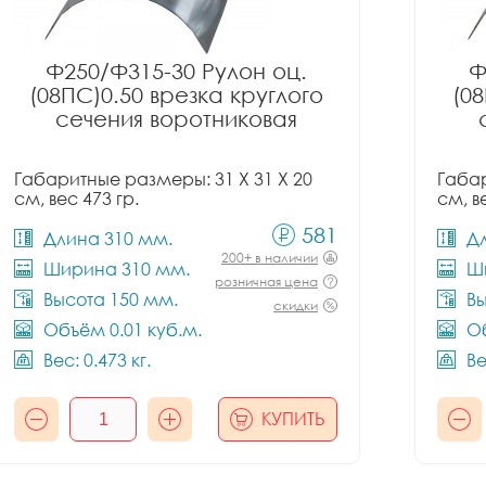
Ф250/Ф315-30 Рулон оц.
Ф
(08ПС)0.50 врезка круглого
(08
сечения воротниковая
Габаритные размеры: 31 X 31 X 20
Габар
см, вес 473 гр.
см, в
581
Длина 310 мм.
Д
200+ в наличии
Ширина 310 мм.
Ш
розничная цена
Высота 150 мм.
Вы
скидки
Объём 0.01 куб.м.
Об
Вес: 0.473 кг.
Ве
КУПИТЬ