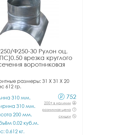
250/Ф250-30 Рулон оц.
ПС)0.50 врезка круглого
сечения воротниковая
итные размеры: 31 X 31 X 20
ес 612 гр.
752
лина 310 мм.
200+ в наличии
ирина 310 мм.
розничная цена
сота 200 мм.
скидки
ъём 0.02 куб.м.
с: 0.612 кг.