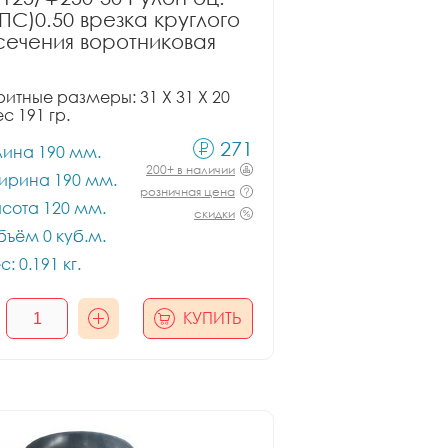
ПС)0.50 врезка круглого
сечения воротниковая
итные размеры: 31 X 31 X 20
ес 191 гр.
271
лина 190 мм.
200+ в наличии
ирина 190 мм.
розничная цена
сота 120 мм.
скидки
ъём 0 куб.м.
с: 0.191 кг.
КУПИТЬ