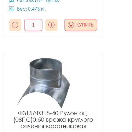
Объём 0.01 куб.м.
Вес: 0.473 кг.
КУПИТЬ
Ф315/Ф315-40 Рулон оц.
(08ПС)0.50 врезка круглого
сечения воротниковая