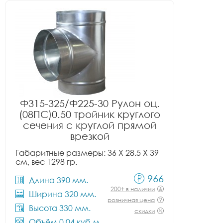
Ф315-325/Ф225-30 Рулон оц.
(08ПС)0.50 тройник круглого
сечения с круглой прямой
врезкой
Габаритные размеры: 36 X 28.5 X 39
см, вес 1298 гр.
966
Длина 390 мм.
200+ в наличии
Ширина 320 мм.
розничная цена
Высота 330 мм.
скидки
Объём 0.04 куб.м.