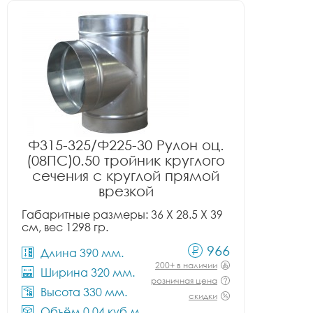
Ф315-325/Ф225-30 Рулон оц.
(08ПС)0.50 тройник круглого
сечения с круглой прямой
врезкой
Габаритные размеры: 36 X 28.5 X 39
см, вес 1298 гр.
966
Длина 390 мм.
200+ в наличии
Ширина 320 мм.
розничная цена
Высота 330 мм.
скидки
Объём 0.04 куб.м.