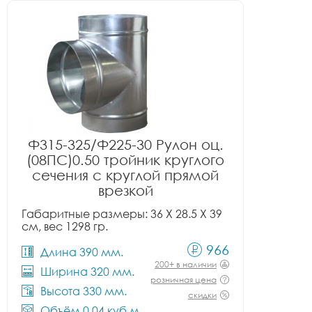
Ф315-325/Ф225-30 Рулон оц.
(08ПС)0.50 тройник круглого
сечения с круглой прямой
врезкой
Габаритные размеры: 36 X 28.5 X 39
см, вес 1298 гр.
966
Длина 390 мм.
200+ в наличии
Ширина 320 мм.
розничная цена
Высота 330 мм.
скидки
Объём 0.04 куб.м.