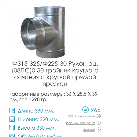
Ф315-325/Ф225-30 Рулон оц.
(08ПС)0.50 тройник круглого
сечения с круглой прямой
врезкой
Габаритные размеры: 36 X 28.5 X 39
см, вес 1298 гр.
966
Длина 390 мм.
200+ в наличии
Ширина 320 мм.
розничная цена
Высота 330 мм.
скидки
Объём 0.04 куб.м.