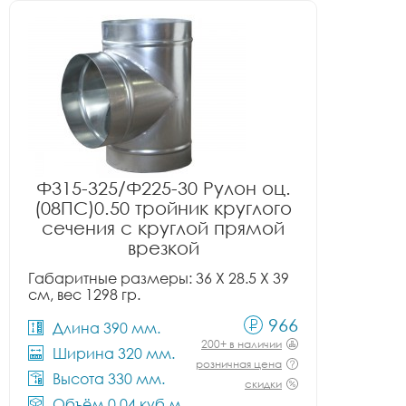
Ф315-325/Ф225-30 Рулон оц.
(08ПС)0.50 тройник круглого
сечения с круглой прямой
врезкой
Габаритные размеры: 36 X 28.5 X 39
см, вес 1298 гр.
966
Длина 390 мм.
200+ в наличии
Ширина 320 мм.
розничная цена
Высота 330 мм.
скидки
Объём 0.04 куб.м.