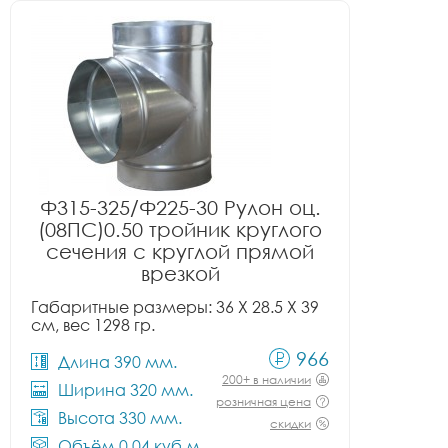
Ф315-325/Ф225-30 Рулон оц.
(08ПС)0.50 тройник круглого
сечения с круглой прямой
врезкой
Габаритные размеры: 36 X 28.5 X 39
см, вес 1298 гр.
966
Длина 390 мм.
200+ в наличии
Ширина 320 мм.
розничная цена
Высота 330 мм.
скидки
Объём 0.04 куб.м.