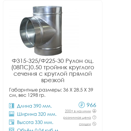
Ф315-325/Ф225-30 Рулон оц.
(08ПС)0.50 тройник круглого
сечения с круглой прямой
врезкой
Габаритные размеры: 36 X 28.5 X 39
см, вес 1298 гр.
966
Длина 390 мм.
200+ в наличии
Ширина 320 мм.
розничная цена
Высота 330 мм.
скидки
Объём 0.04 куб.м.