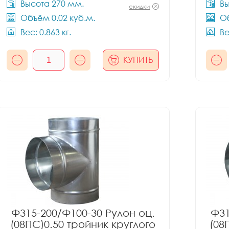
Высота 270 мм.
Вы
скидки
Объём 0.02 куб.м.
Об
Вес: 0.863 кг.
Ве
КУПИТЬ
Ф315-200/Ф100-30 Рулон оц.
Ф31
(08ПС)0.50 тройник круглого
(08