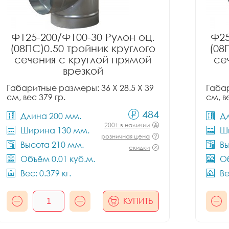
Ф125-200/Ф100-30 Рулон оц.
Ф25
(08ПС)0.50 тройник круглого
(08
сечения с круглой прямой
се
врезкой
Габаритные размеры: 36 X 28.5 X 39
Габар
см, вес 379 гр.
см, в
484
Длина 200 мм.
Д
200+ в наличии
Ширина 130 мм.
Ш
розничная цена
Высота 210 мм.
Вы
скидки
Объём 0.01 куб.м.
Об
Вес: 0.379 кг.
Ве
КУПИТЬ