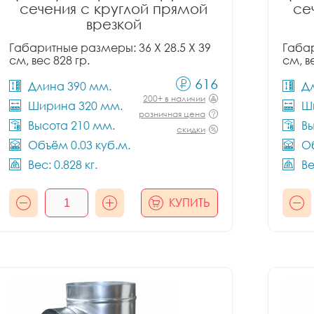
сечения с круглой прямой
се
врезкой
Габаритные размеры: 36 X 28.5 X 39
Габар
см, вес 828 гр.
см, в
616
Длина 390 мм.
Д
200+ в наличии
Ширина 320 мм.
Ш
розничная цена
Высота 210 мм.
Вы
скидки
Объём 0.03 куб.м.
Об
Вес: 0.828 кг.
Ве
КУПИТЬ