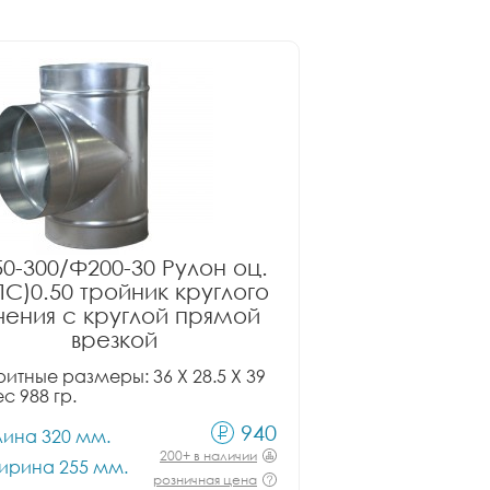
0-300/Ф200-30 Рулон оц.
ПС)0.50 тройник круглого
чения с круглой прямой
врезкой
итные размеры: 36 X 28.5 X 39
ес 988 гр.
940
лина 320 мм.
200+ в наличии
ирина 255 мм.
розничная цена