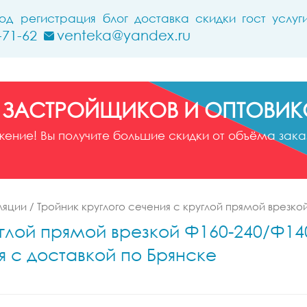
ход
регистрация
блог
доставка
скидки
гост
услуг
-71-62
venteka@yandex.ru
 ЗАСТРОЙЩИКОВ И ОПТОВИК
ние! Вы получите большие скидки от объёма заказ
ляции
/
Тройник круглого сечения с круглой прямой врезко
глой прямой врезкой Ф160-240/Ф140-
я с доставкой по Брянске