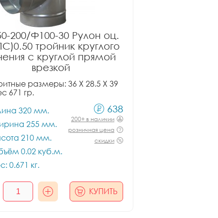
0-200/Ф100-30 Рулон оц.
ПС)0.50 тройник круглого
чения с круглой прямой
врезкой
итные размеры: 36 X 28.5 X 39
ес 671 гр.
638
лина 320 мм.
200+ в наличии
ирина 255 мм.
розничная цена
сота 210 мм.
скидки
ъём 0.02 куб.м.
с: 0.671 кг.
КУПИТЬ