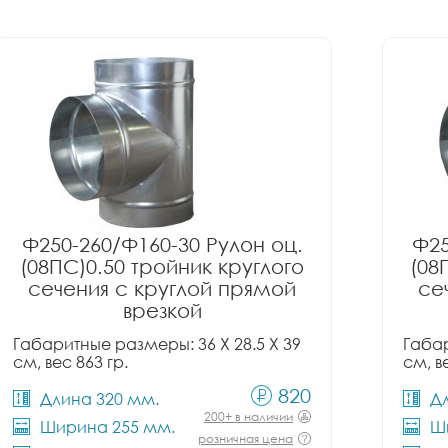
Ф250-260/Ф160-30 Рулон оц.
Ф25
(08ПС)0.50 тройник круглого
(08
сечения с круглой прямой
се
врезкой
Габаритные размеры: 36 X 28.5 X 39
Габар
см, вес 863 гр.
см, в
820
Длина 320 мм.
Д
200+ в наличии
Ширина 255 мм.
Ш
розничная цена