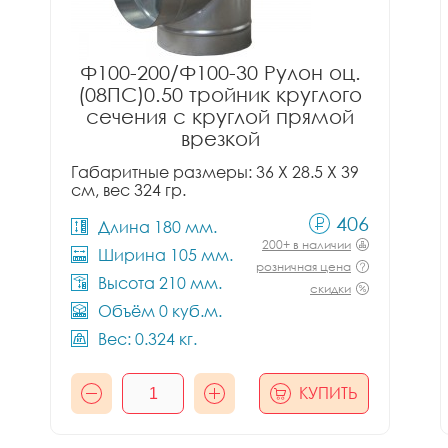
Ф100-200/Ф100-30 Рулон оц.
(08ПС)0.50 тройник круглого
сечения с круглой прямой
врезкой
Габаритные размеры: 36 X 28.5 X 39
см, вес 324 гр.
406
Длина 180 мм.
200+ в наличии
Ширина 105 мм.
розничная цена
Высота 210 мм.
скидки
Объём 0 куб.м.
Вес: 0.324 кг.
КУПИТЬ