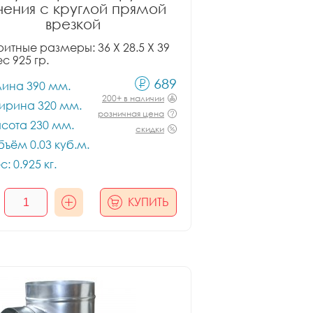
чения с круглой прямой
врезкой
итные размеры: 36 X 28.5 X 39
ес 925 гр.
689
лина 390 мм.
200+ в наличии
ирина 320 мм.
розничная цена
сота 230 мм.
скидки
ъём 0.03 куб.м.
с: 0.925 кг.
КУПИТЬ