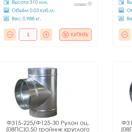
Высота 310 мм.
Вы
скидки
Объём 0.03 куб.м.
Об
Вес: 0.988 кг.
Ве
КУПИТЬ
Ф315-225/Ф125-30 Рулон оц.
Ф31
(08ПС)0.50 тройник круглого
(08