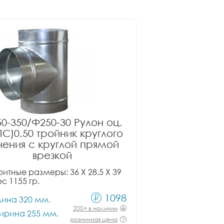
0-350/Ф250-30 Рулон оц.
ПС)0.50 тройник круглого
чения с круглой прямой
врезкой
итные размеры: 36 X 28.5 X 39
ес 1155 гр.
1098
лина 320 мм.
200+ в наличии
ирина 255 мм.
розничная цена