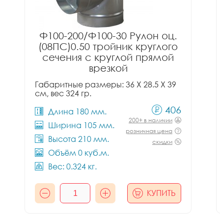
Ф100-200/Ф100-30 Рулон оц.
(08ПС)0.50 тройник круглого
сечения с круглой прямой
врезкой
Габаритные размеры: 36 X 28.5 X 39
см, вес 324 гр.
406
Длина 180 мм.
200+ в наличии
Ширина 105 мм.
розничная цена
Высота 210 мм.
скидки
Объём 0 куб.м.
Вес: 0.324 кг.
КУПИТЬ