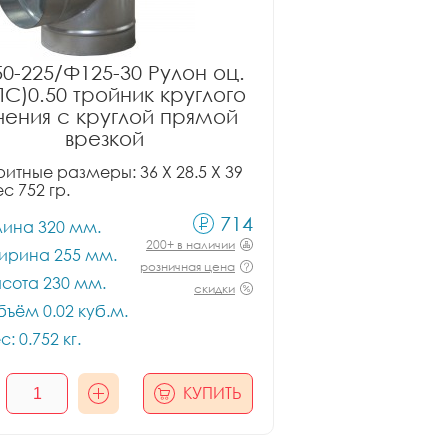
0-225/Ф125-30 Рулон оц.
ПС)0.50 тройник круглого
чения с круглой прямой
врезкой
итные размеры: 36 X 28.5 X 39
ес 752 гр.
714
лина 320 мм.
200+ в наличии
ирина 255 мм.
розничная цена
сота 230 мм.
скидки
ъём 0.02 куб.м.
с: 0.752 кг.
КУПИТЬ