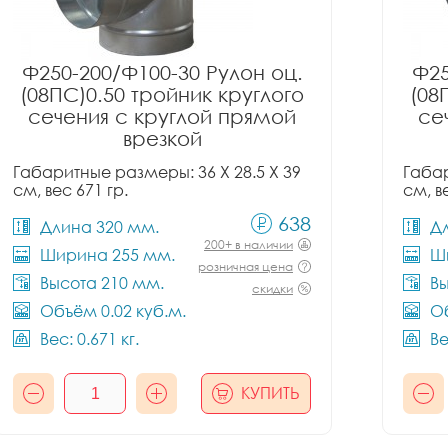
Ф250-200/Ф100-30 Рулон оц.
Ф25
(08ПС)0.50 тройник круглого
(08
сечения с круглой прямой
се
врезкой
Габаритные размеры: 36 X 28.5 X 39
Габар
см, вес 671 гр.
см, в
638
Длина 320 мм.
Д
200+ в наличии
Ширина 255 мм.
Ш
розничная цена
Высота 210 мм.
Вы
скидки
Объём 0.02 куб.м.
Об
Вес: 0.671 кг.
Ве
КУПИТЬ