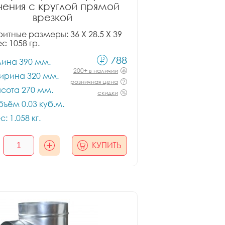
чения с круглой прямой
врезкой
итные размеры: 36 X 28.5 X 39
ес 1058 гр.
788
лина 390 мм.
200+ в наличии
ирина 320 мм.
розничная цена
сота 270 мм.
скидки
ъём 0.03 куб.м.
с: 1.058 кг.
КУПИТЬ