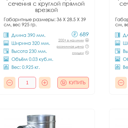
сечения с круглой прямой
се
врезкой
Габаритные размеры: 36 X 28.5 X 39
Габар
см, вес 925 гр.
см, в
689
Длина 390 мм.
Д
200+ в наличии
Ширина 320 мм.
Ш
розничная цена
Высота 230 мм.
Вы
скидки
Объём 0.03 куб.м.
Об
Вес: 0.925 кг.
Ве
КУПИТЬ