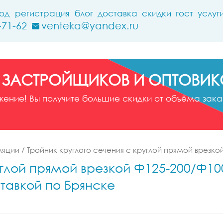
ход
регистрация
блог
доставка
скидки
гост
услуг
-71-62
venteka@yandex.ru
 ЗАСТРОЙЩИКОВ И ОПТОВИК
ние! Вы получите большие скидки от объёма заказ
ляции
/
Тройник круглого сечения с круглой прямой врезко
углой прямой врезкой Ф125-200/Ф100
тавкой по Брянске