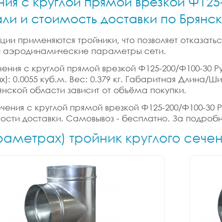
ния с круглой прямой врезкой Ф125
али и стоимость доставки по Брянс
ии применяются тройники, что позволяет отказатьс
 и аэродинамические параметры сети.
чения с круглой прямой врезкой Ф125-200/Ф100-30 Ру
х): 0.0055 куб.м. Вес: 0.379 кг. Габаритная Длина/
янской области зависит от объёма покупки.
ечения с круглой прямой врезкой Ф125-200/Ф100-30 Р
мости доставки. Самовывоз - бесплатно. За подроб
раметрах) тройник круглого сече