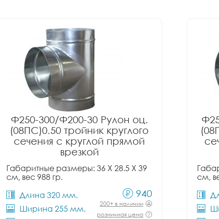
Ф250-300/Ф200-30 Рулон оц.
Ф25
(08ПС)0.50 тройник круглого
(08
сечения с круглой прямой
се
врезкой
Габаритные размеры: 36 X 28.5 X 39
Габар
см, вес 988 гр.
см, в
940
Длина 320 мм.
Д
200+ в наличии
Ширина 255 мм.
Ш
розничная цена