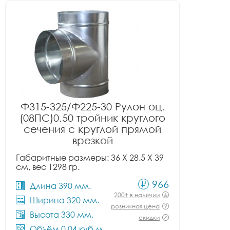
Ф315-325/Ф225-30 Рулон оц.
(08ПС)0.50 тройник круглого
сечения с круглой прямой
врезкой
Габаритные размеры: 36 X 28.5 X 39
см, вес 1298 гр.
966
Длина 390 мм.
200+ в наличии
Ширина 320 мм.
розничная цена
Высота 330 мм.
скидки
Объём 0.04 куб.м.