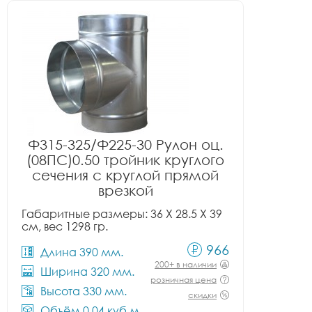
Ф315-325/Ф225-30 Рулон оц.
(08ПС)0.50 тройник круглого
сечения с круглой прямой
врезкой
Габаритные размеры: 36 X 28.5 X 39
см, вес 1298 гр.
966
Длина 390 мм.
200+ в наличии
Ширина 320 мм.
розничная цена
Высота 330 мм.
скидки
Объём 0.04 куб.м.