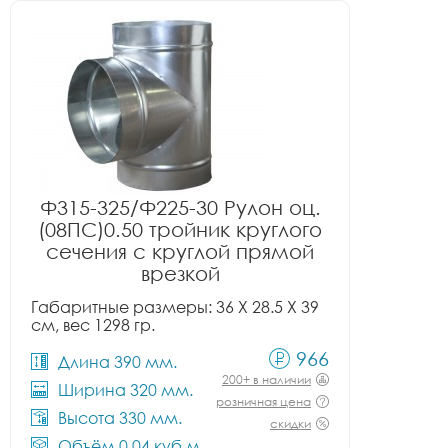
Ф315-325/Ф225-30 Рулон оц.
(08ПС)0.50 тройник круглого
сечения с круглой прямой
врезкой
Габаритные размеры: 36 X 28.5 X 39
см, вес 1298 гр.
966
Длина 390 мм.
200+ в наличии
Ширина 320 мм.
розничная цена
Высота 330 мм.
скидки
Объём 0.04 куб.м.