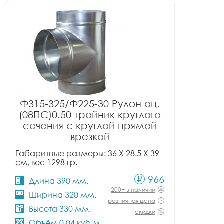
Ф315-325/Ф225-30 Рулон оц.
(08ПС)0.50 тройник круглого
сечения с круглой прямой
врезкой
Габаритные размеры: 36 X 28.5 X 39
см, вес 1298 гр.
966
Длина 390 мм.
200+ в наличии
Ширина 320 мм.
розничная цена
Высота 330 мм.
скидки
Объём 0.04 куб.м.