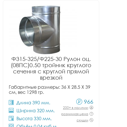
Ф315-325/Ф225-30 Рулон оц.
(08ПС)0.50 тройник круглого
сечения с круглой прямой
врезкой
Габаритные размеры: 36 X 28.5 X 39
см, вес 1298 гр.
966
Длина 390 мм.
200+ в наличии
Ширина 320 мм.
розничная цена
Высота 330 мм.
скидки
Объём 0.04 куб.м.