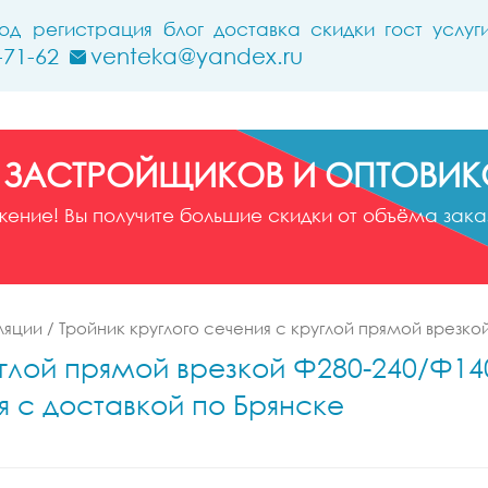
ход
регистрация
блог
доставка
скидки
гост
услуг
-71-62
venteka@yandex.ru
 ЗАСТРОЙЩИКОВ И ОПТОВИК
ние! Вы получите большие скидки от объёма заказ
ляции
/
Тройник круглого сечения с круглой прямой врезко
глой прямой врезкой Ф280-240/Ф140-
я с доставкой по Брянске