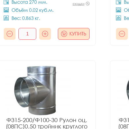
Высота 270 мм.
Вы
скидки
Объём 0.02 куб.м.
Об
Вес: 0.863 кг.
Ве
КУПИТЬ
Ф315-200/Ф100-30 Рулон оц.
Ф31
(08ПС)0.50 тройник круглого
(08