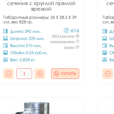
сечения с круглой прямой
се
врезкой
Габаритные размеры: 36 X 28.5 X 39
Габар
см, вес 828 гр.
см, в
616
Длина 390 мм.
Д
200+ в наличии
Ширина 320 мм.
Ш
розничная цена
Высота 210 мм.
Вы
скидки
Объём 0.03 куб.м.
Об
Вес: 0.828 кг.
Ве
КУПИТЬ