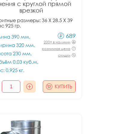
чения с круглой прямой
врезкой
итные размеры: 36 X 28.5 X 39
ес 925 гр.
689
лина 390 мм.
200+ в наличии
ирина 320 мм.
розничная цена
сота 230 мм.
скидки
ъём 0.03 куб.м.
с: 0.925 кг.
КУПИТЬ