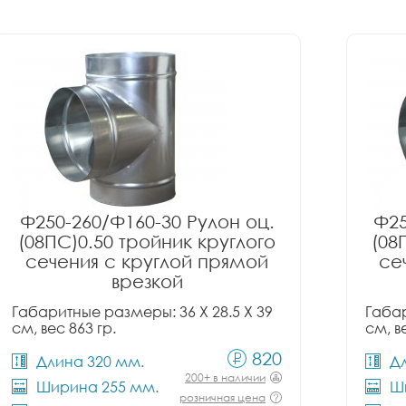
Ф250-260/Ф160-30 Рулон оц.
Ф25
(08ПС)0.50 тройник круглого
(08
сечения с круглой прямой
се
врезкой
Габаритные размеры: 36 X 28.5 X 39
Габар
см, вес 863 гр.
см, в
820
Длина 320 мм.
Д
200+ в наличии
Ширина 255 мм.
Ш
розничная цена