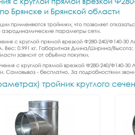
ния с круглой прямой врезкой Ф280-
 по Брянске и Брянской области
ии применяются тройники, что позволяет отказатьс
 и аэродинамические параметры сети.
ения с круглой прямой врезкой Ф280-240/Ф140-30 Лист
б.м. Вес: 0.991 кг. Габаритная Длина/Ширина/Высота:
бласти зависит от объёма покупки.
ения с круглой прямой врезкой Ф280-240/Ф140-30 Лис
ки. Самовывоз - бесплатно. За подробностями звони
раметрах) тройник круглого сече