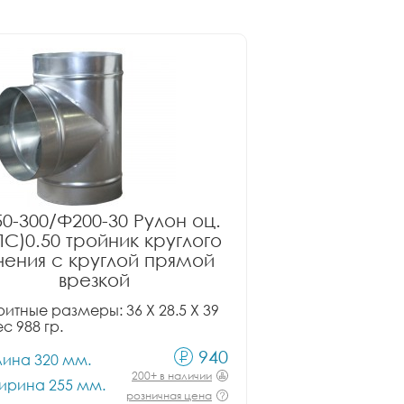
0-300/Ф200-30 Рулон оц.
ПС)0.50 тройник круглого
чения с круглой прямой
врезкой
итные размеры: 36 X 28.5 X 39
ес 988 гр.
940
лина 320 мм.
200+ в наличии
ирина 255 мм.
розничная цена