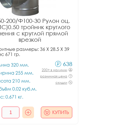
0-200/Ф100-30 Рулон оц.
ПС)0.50 тройник круглого
чения с круглой прямой
врезкой
итные размеры: 36 X 28.5 X 39
ес 671 гр.
638
лина 320 мм.
200+ в наличии
ирина 255 мм.
розничная цена
сота 210 мм.
скидки
ъём 0.02 куб.м.
с: 0.671 кг.
КУПИТЬ