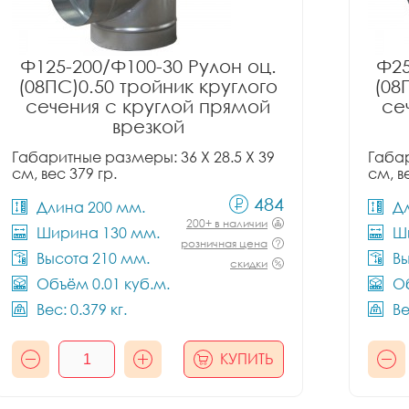
Ф125-200/Ф100-30 Рулон оц.
Ф25
(08ПС)0.50 тройник круглого
(08
сечения с круглой прямой
се
врезкой
Габаритные размеры: 36 X 28.5 X 39
Габар
см, вес 379 гр.
см, в
484
Длина 200 мм.
Д
200+ в наличии
Ширина 130 мм.
Ш
розничная цена
Высота 210 мм.
Вы
скидки
Объём 0.01 куб.м.
Об
Вес: 0.379 кг.
Ве
КУПИТЬ