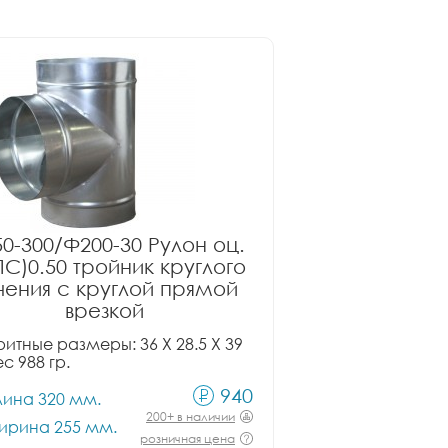
0-300/Ф200-30 Рулон оц.
ПС)0.50 тройник круглого
чения с круглой прямой
врезкой
итные размеры: 36 X 28.5 X 39
ес 988 гр.
940
лина 320 мм.
200+ в наличии
ирина 255 мм.
розничная цена