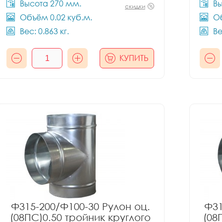
Высота 270 мм.
Вы
скидки
Объём 0.02 куб.м.
Об
Вес: 0.863 кг.
Ве
КУПИТЬ
Ф315-200/Ф100-30 Рулон оц.
Ф31
(08ПС)0.50 тройник круглого
(08