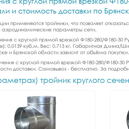
ния с круглой прямой врезкой Ф180
али и стоимость доставки по Брянс
ии применяются тройники, что позволяет отказатьс
 и аэродинамические параметры сети.
чения с круглой прямой врезкой Ф180-280/Ф180-30 Ру
): 0.0139 куб.м. Вес: 0.713 кг. Габаритная Длина/Ш
ске и Брянской области зависит от объёма покупки.
ечения с круглой прямой врезкой Ф180-280/Ф180-30 Р
мости доставки. Самовывоз - бесплатно. За подроб
раметрах) тройник круглого сече