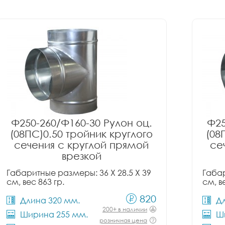
Ф250-260/Ф160-30 Рулон оц.
Ф25
(08ПС)0.50 тройник круглого
(08
сечения с круглой прямой
се
врезкой
Габаритные размеры: 36 X 28.5 X 39
Габар
см, вес 863 гр.
см, в
820
Длина 320 мм.
Д
200+ в наличии
Ширина 255 мм.
Ш
розничная цена