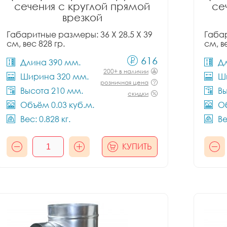
сечения с круглой прямой
се
врезкой
Габаритные размеры: 36 X 28.5 X 39
Габар
см, вес 828 гр.
см, в
616
Длина 390 мм.
Д
200+ в наличии
Ширина 320 мм.
Ш
розничная цена
Высота 210 мм.
Вы
скидки
Объём 0.03 куб.м.
Об
Вес: 0.828 кг.
Ве
КУПИТЬ