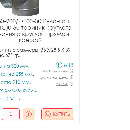
0-200/Ф100-30 Рулон оц.
ПС)0.50 тройник круглого
чения с круглой прямой
врезкой
итные размеры: 36 X 28.5 X 39
ес 671 гр.
638
лина 320 мм.
200+ в наличии
ирина 255 мм.
розничная цена
сота 210 мм.
скидки
ъём 0.02 куб.м.
с: 0.671 кг.
КУПИТЬ