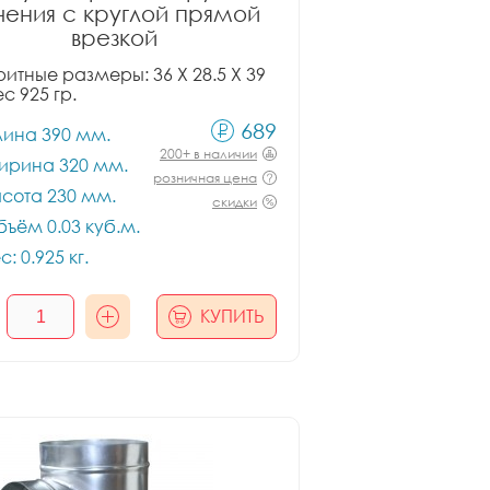
чения с круглой прямой
врезкой
итные размеры: 36 X 28.5 X 39
ес 925 гр.
689
лина 390 мм.
200+ в наличии
ирина 320 мм.
розничная цена
сота 230 мм.
скидки
ъём 0.03 куб.м.
с: 0.925 кг.
КУПИТЬ