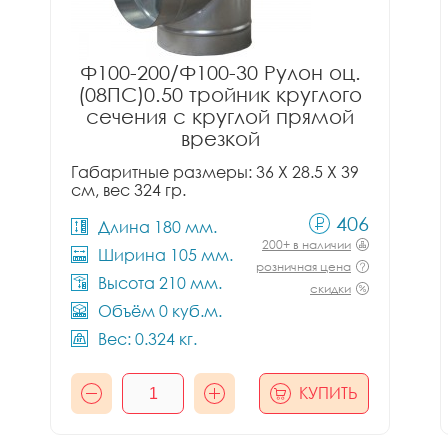
Ф100-200/Ф100-30 Рулон оц.
(08ПС)0.50 тройник круглого
сечения с круглой прямой
врезкой
Габаритные размеры: 36 X 28.5 X 39
см, вес 324 гр.
406
Длина 180 мм.
200+ в наличии
Ширина 105 мм.
розничная цена
Высота 210 мм.
скидки
Объём 0 куб.м.
Вес: 0.324 кг.
КУПИТЬ