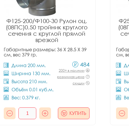
Ф125-200/Ф100-30 Рулон оц.
Ф25
(08ПС)0.50 тройник круглого
(08
сечения с круглой прямой
се
врезкой
Габаритные размеры: 36 X 28.5 X 39
Габар
см, вес 379 гр.
см, в
484
Длина 200 мм.
Д
200+ в наличии
Ширина 130 мм.
Ш
розничная цена
Высота 210 мм.
Вы
скидки
Объём 0.01 куб.м.
Об
Вес: 0.379 кг.
Ве
КУПИТЬ