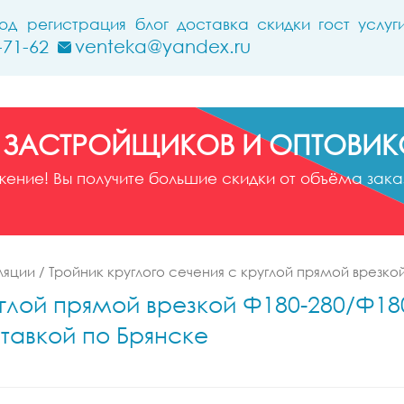
ход
регистрация
блог
доставка
скидки
гост
услуг
-71-62
venteka@yandex.ru
 ЗАСТРОЙЩИКОВ И ОПТОВИК
ние! Вы получите большие скидки от объёма заказ
ляции
/
Тройник круглого сечения с круглой прямой врезко
углой прямой врезкой Ф180-280/Ф180
тавкой по Брянске