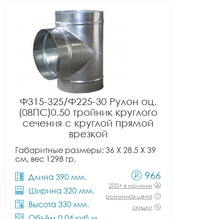
Ф315-325/Ф225-30 Рулон оц.
(08ПС)0.50 тройник круглого
сечения с круглой прямой
врезкой
Габаритные размеры: 36 X 28.5 X 39
см, вес 1298 гр.
966
Длина 390 мм.
200+ в наличии
Ширина 320 мм.
розничная цена
Высота 330 мм.
скидки
Объём 0.04 куб.м.