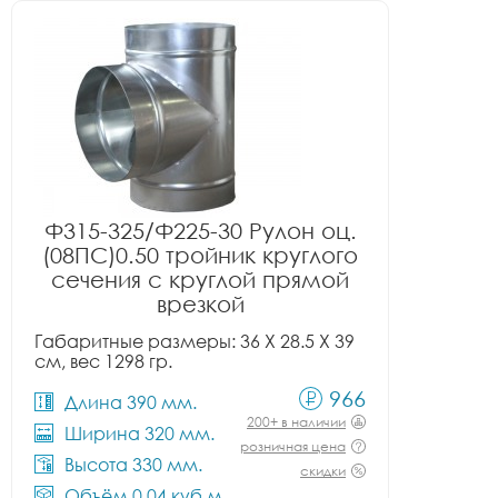
Ф315-325/Ф225-30 Рулон оц.
(08ПС)0.50 тройник круглого
сечения с круглой прямой
врезкой
Габаритные размеры: 36 X 28.5 X 39
см, вес 1298 гр.
966
Длина 390 мм.
200+ в наличии
Ширина 320 мм.
розничная цена
Высота 330 мм.
скидки
Объём 0.04 куб.м.