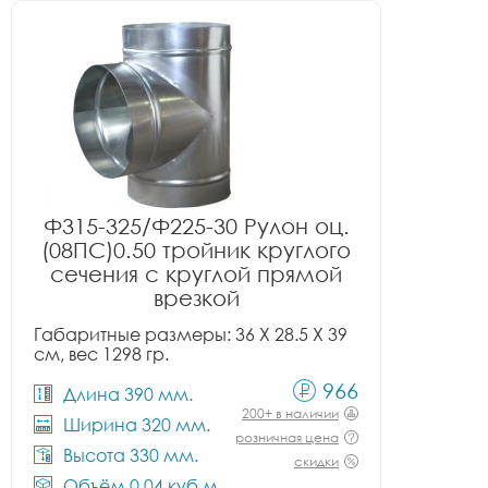
Ф315-325/Ф225-30 Рулон оц.
(08ПС)0.50 тройник круглого
сечения с круглой прямой
врезкой
Габаритные размеры: 36 X 28.5 X 39
см, вес 1298 гр.
966
Длина 390 мм.
200+ в наличии
Ширина 320 мм.
розничная цена
Высота 330 мм.
скидки
Объём 0.04 куб.м.