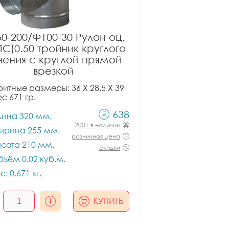
0-200/Ф100-30 Рулон оц.
ПС)0.50 тройник круглого
чения с круглой прямой
врезкой
итные размеры: 36 X 28.5 X 39
ес 671 гр.
638
лина 320 мм.
200+ в наличии
ирина 255 мм.
розничная цена
сота 210 мм.
скидки
ъём 0.02 куб.м.
с: 0.671 кг.
КУПИТЬ