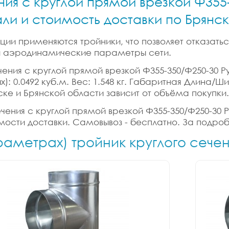
ния с круглой прямой врезкой Ф355
али и стоимость доставки по Брянс
ии применяются тройники, что позволяет отказатьс
 и аэродинамические параметры сети.
чения с круглой прямой врезкой Ф355-350/Ф250-30 Ру
): 0.0492 куб.м. Вес: 1.548 кг. Габаритная Длина/Ш
ске и Брянской области зависит от объёма покупки.
ечения с круглой прямой врезкой Ф355-350/Ф250-30 Р
имости доставки. Самовывоз - бесплатно. За подроб
раметрах) тройник круглого сече