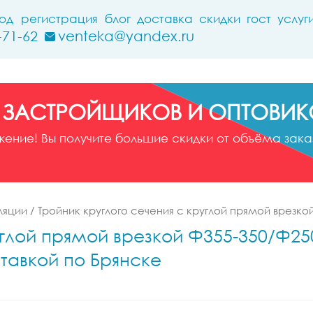
ход
регистрация
блог
доставка
скидки
гост
услуг
-71-62
venteka@yandex.ru
 ЗАСТРОЙЩИКОВ И ОПТОВИК
ние! Вы получите большие скидки от объёма заказ
ляции
/
Тройник круглого сечения с круглой прямой врезко
углой прямой врезкой Ф355-350/Ф250
тавкой по Брянске