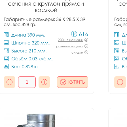
сечения с круглой прямой
се
врезкой
Габаритные размеры: 36 X 28.5 X 39
Габар
см, вес 828 гр.
см, в
616
Длина 390 мм.
Д
200+ в наличии
Ширина 320 мм.
Ш
розничная цена
Высота 210 мм.
Вы
скидки
Объём 0.03 куб.м.
Об
Вес: 0.828 кг.
Ве
КУПИТЬ