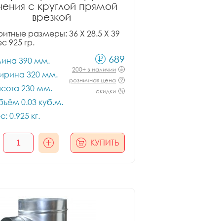
чения с круглой прямой
врезкой
итные размеры: 36 X 28.5 X 39
ес 925 гр.
689
лина 390 мм.
200+ в наличии
ирина 320 мм.
розничная цена
сота 230 мм.
скидки
ъём 0.03 куб.м.
с: 0.925 кг.
КУПИТЬ