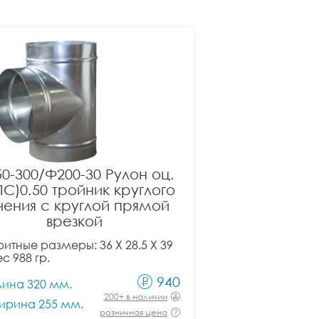
0-300/Ф200-30 Рулон оц.
ПС)0.50 тройник круглого
чения с круглой прямой
врезкой
итные размеры: 36 X 28.5 X 39
ес 988 гр.
940
лина 320 мм.
200+ в наличии
ирина 255 мм.
розничная цена