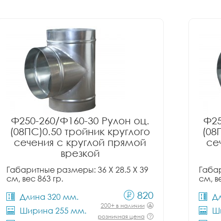
Ф250-260/Ф160-30 Рулон оц.
Ф25
(08ПС)0.50 тройник круглого
(08
сечения с круглой прямой
се
врезкой
Габаритные размеры: 36 X 28.5 X 39
Габар
см, вес 863 гр.
см, в
820
Длина 320 мм.
Д
200+ в наличии
Ширина 255 мм.
Ш
розничная цена