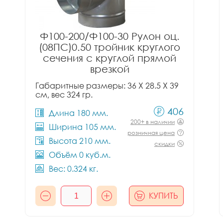
Ф100-200/Ф100-30 Рулон оц.
(08ПС)0.50 тройник круглого
сечения с круглой прямой
врезкой
Габаритные размеры: 36 X 28.5 X 39
см, вес 324 гр.
406
Длина 180 мм.
200+ в наличии
Ширина 105 мм.
розничная цена
Высота 210 мм.
скидки
Объём 0 куб.м.
Вес: 0.324 кг.
КУПИТЬ