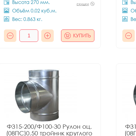
Высота 270 мм.
Вы
скидки
Объём 0.02 куб.м.
Об
Вес: 0.863 кг.
Ве
КУПИТЬ
Ф315-200/Ф100-30 Рулон оц.
Ф31
(08ПС)0.50 тройник круглого
(08