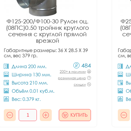
Ф125-200/Ф100-30 Рулон оц.
Ф25
(08ПС)0.50 тройник круглого
(08
сечения с круглой прямой
се
врезкой
Габаритные размеры: 36 X 28.5 X 39
Габар
см, вес 379 гр.
см, в
484
Длина 200 мм.
Д
200+ в наличии
Ширина 130 мм.
Ш
розничная цена
Высота 210 мм.
Вы
скидки
Объём 0.01 куб.м.
Об
Вес: 0.379 кг.
Ве
КУПИТЬ